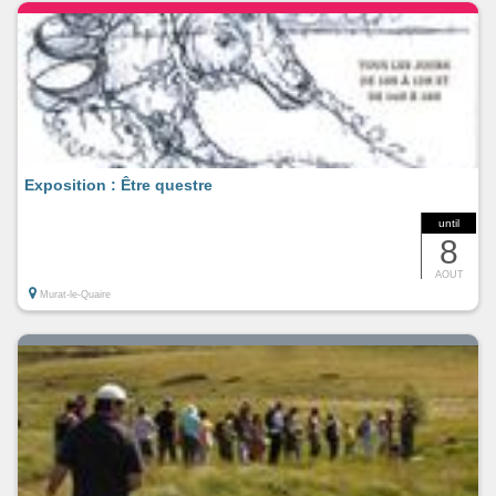
Exposition : Être questre
until
8
AOUT
Murat-le-Quaire