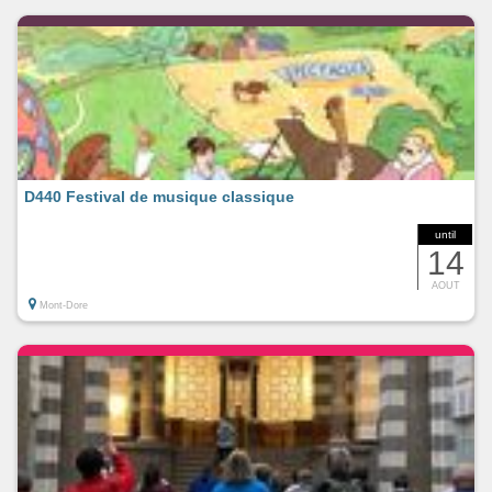
D440 Festival de musique classique
until
14
AOUT
Mont-Dore