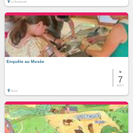
La Bourboule
Enquête au Musée
le
7
AOUT
Murol