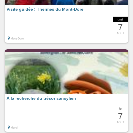
Visite guidée : Thermes du Mont-Dore
until
7
AOUT
Mont-Dore
À la recherche du trésor sancylien
le
7
AOUT
Murol