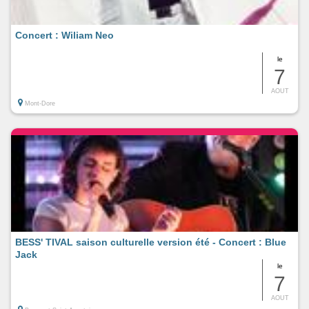
Concert : Wiliam Neo
le
7
AOUT
Mont-Dore
BESS' TIVAL saison culturelle version été - Concert : Blue
Jack
le
7
AOUT