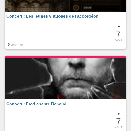
Concert : Les jeunes virtuoses de l'accordéon
le
7
AOUT
Mont-Dore
Concert : Fred chante Renaud
le
7
AOUT