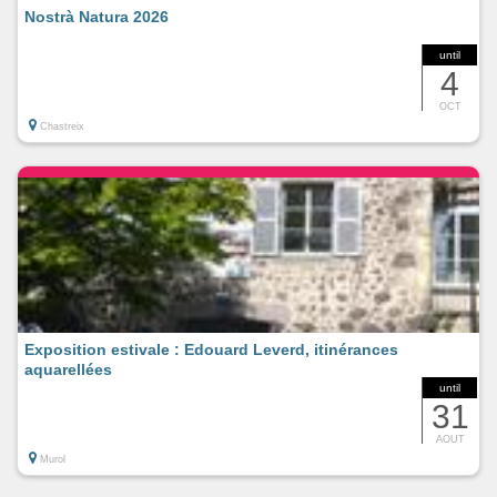
Nostrà Natura 2026
until
4
OCT
Chastreix
Exposition estivale : Edouard Leverd, itinérances
aquarellées
until
31
AOUT
Murol