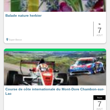
Balade nature herbier
le
7
AOUT
Super-Besse
Course de côte internationale du Mont-Dore Chambon-sur-
Lac
from
7
AOUT