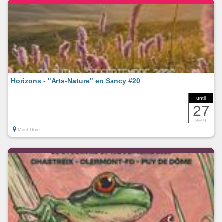
Horizons - "Arts-Nature" en Sancy #20
until
27
SEPT
Mont-Dore