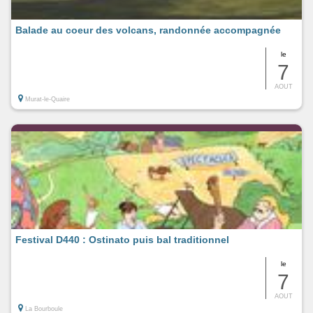
Balade au coeur des volcans, randonnée accompagnée
le
7
AOUT
Murat-le-Quaire
Festival D440 : Ostinato puis bal traditionnel
le
7
AOUT
La Bourboule