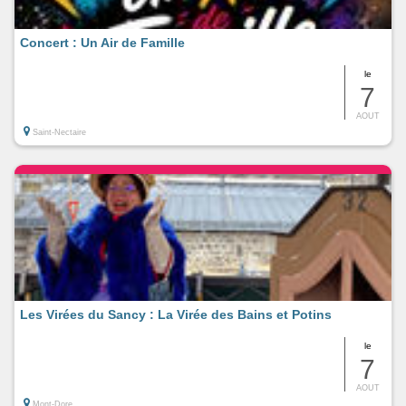
Concert : Un Air de Famille
le
7
AOUT
Saint-Nectaire
Les Virées du Sancy : La Virée des Bains et Potins
le
7
AOUT
Mont-Dore