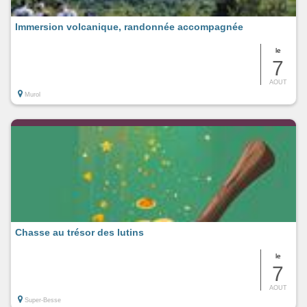
Immersion volcanique, randonnée accompagnée
le
7
AOUT
Murol
Chasse au trésor des lutins
le
7
AOUT
Super-Besse