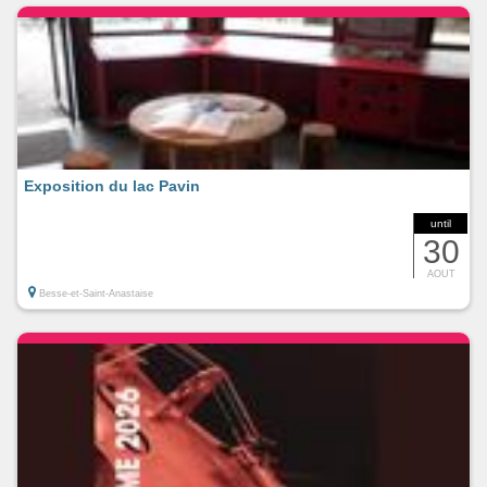
Exposition du lac Pavin
until
30
AOUT
Besse-et-Saint-Anastaise