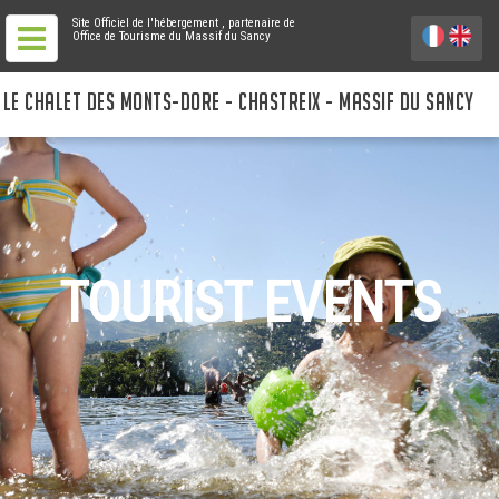
Site Officiel de l'hébergement
, partenaire de
Office de Tourisme du Massif du Sancy
LE CHALET DES MONTS-DORE - CHASTREIX - MASSIF DU SANCY
TOURIST EVENTS