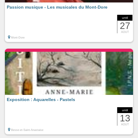
Passion musique - Les musicales du Mont-Dore
until
27
AOUT
Mont-Dore
Exposition : Aquarelles - Pastels
until
13
AOUT
Besse-et-Saint-Anastaise