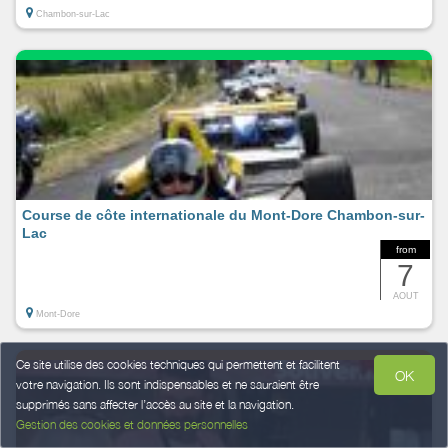
Chambon-sur-Lac
Course de côte internationale du Mont-Dore Chambon-sur-
Lac
from
7
AOUT
Mont-Dore
Ce site utilise des cookies techniques qui permettent et facilitent
OK
votre navigation. Ils sont indispensables et ne sauraient être
supprimés sans affecter l’accès au site et la navigation.
Gestion des cookies et données personnelles