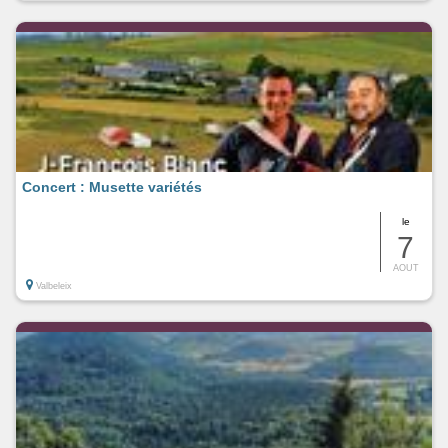
Concert : Musette variétés
le
7
AOUT
Valbeleix