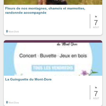
Fleurs de nos montagnes, chamois et marmottes,
randonnée accompagnée
le
7
AOUT
Mont-Dore
La Guinguette du Mont-Dore
le
7
AOUT
Mont-Dore