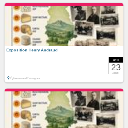
Exposition Henry Andraud
until
23
AOUT
Égliseneuve-d'Entraigues