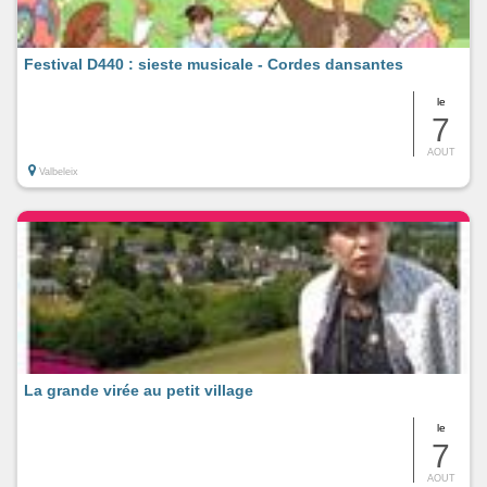
Festival D440 : sieste musicale - Cordes dansantes
le
7
AOUT
Valbeleix
La grande virée au petit village
le
7
AOUT