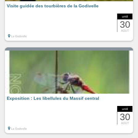
Visite guidée des tourbières de la Godivelle
until
30
AOUT
La Godivelle
Exposition : Les libellules du Massif central
until
30
AOUT
La Godivelle