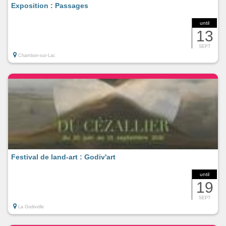
Exposition : Passages
until
13
SEPT
Chambon-sur-Lac
Festival de land-art : Godiv'art
until
19
SEPT
La Godivelle