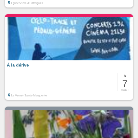
Égliseneuve-d'Entraigues
À la dérive
le
7
AOUT
Le Vernet-Sainte-Marguerite